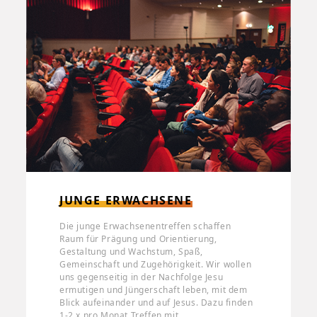
JUNGE ERWACHSENE
Die junge Erwachsenentreffen schaffen
Raum für Prägung und Orientierung,
Gestaltung und Wachstum, Spaß,
Gemeinschaft und Zugehörigkeit. Wir wollen
uns gegenseitig in der Nachfolge Jesu
ermutigen und Jüngerschaft leben, mit dem
Blick aufeinander und auf Jesus. Dazu finden
1-2 x pro Monat Treffen mit