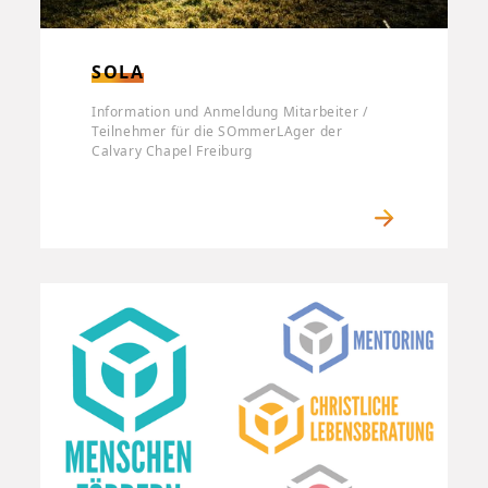
SOLA
Information und Anmeldung Mitarbeiter /
Teilnehmer für die SOmmerLAger der
Calvary Chapel Freiburg