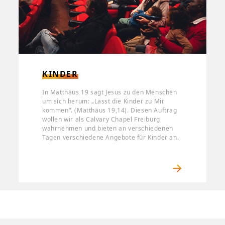
KINDER
In Matthäus 19 sagt Jesus zu den Menschen
um sich herum: „Lasst die Kinder zu Mir
kommen“. (Matthäus 19,14). Diesen Auftrag
wollen wir als Calvary Chapel Freiburg
wahrnehmen und bieten an verschiedenen
Tagen verschiedene Angebote für Kinder an.