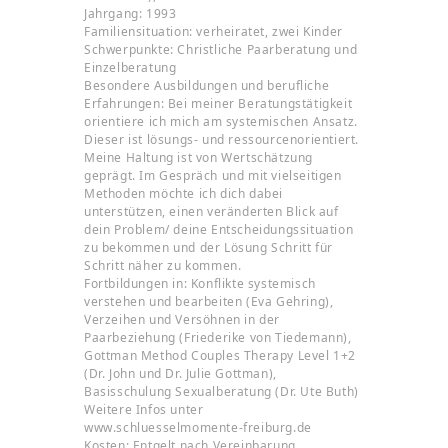
Jahrgang: 1993
Familiensituation: verheiratet, zwei Kinder
Schwerpunkte: Christliche Paarberatung und
Einzelberatung
Besondere Ausbildungen und berufliche
Erfahrungen: Bei meiner Beratungstätigkeit
orientiere ich mich am systemischen Ansatz.
Dieser ist lösungs- und ressourcenorientiert.
Meine Haltung ist von Wertschätzung
geprägt. Im Gespräch und mit vielseitigen
Methoden möchte ich dich dabei
unterstützen, einen veränderten Blick auf
dein Problem/ deine Entscheidungssituation
zu bekommen und der Lösung Schritt für
Schritt näher zu kommen.
Fortbildungen in: Konflikte systemisch
verstehen und bearbeiten (Eva Gehring),
Verzeihen und Versöhnen in der
Paarbeziehung (Friederike von Tiedemann),
Gottman Method Couples Therapy Level 1+2
(Dr. John und Dr. Julie Gottman),
Basisschulung Sexualberatung (Dr. Ute Buth)
Weitere Infos unter
www.schluesselmomente-freiburg.de
Kosten: Entgelt nach Vereinbarung